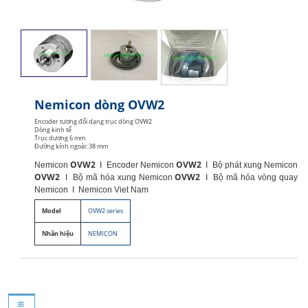
Nemicon dòng OVW2
Encoder tương đối dạng trục dòng OVW2
Dòng kinh tế
Trục dương 6 mm
Đường kính ngoài: 38 mm
OVW2
OVW2
Nemicon
I Encoder Nemicon
I Bộ phát xung Nemicon
OVW2
OVW2
I Bộ mã hóa xung Nemicon
I Bộ mã hóa vòng quay
Nemicon I Nemicon Viet Nam
Model
OVW2 series
Nhãn hiệu
NEMICON