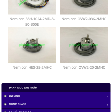
Nemicon 38H-1024-2MD-8-
Nemicon OVW2-036-2MHC
50-B00E
Nemicon HES-25-2MHC
Nemicon OVW2-20-2MHC
DANH MỤC SẢN PHẨM
ENCODER
THƯỚC QUANG