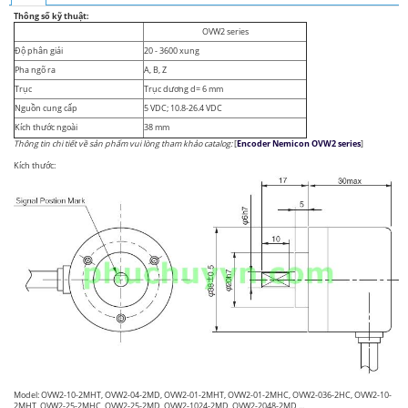
Thông số kỹ thuật:
OVW2 series
Độ phân giải
20 - 3600 xung
Pha ngõ ra
A, B, Z
Trục
Trục dương d= 6 mm
Nguồn cung cấp
5 VDC; 10.8-26.4 VDC
Kích thước ngoài
38 mm
Thông tin chi tiết về sản phẩm vui lòng tham khảo catalog:
[
Encoder Nemicon OVW2 series
]
Kích thước:
Model: OVW2-10-2MHT, OVW2-04-2MD, OVW2-01-2MHT, OVW2-01-2MHC, OVW2-036-2HC, OVW2-10-
2MHT, OVW2-25-2MHC, OVW2-25-2MD, OVW2-1024-2MD, OVW2-2048-2MD,...