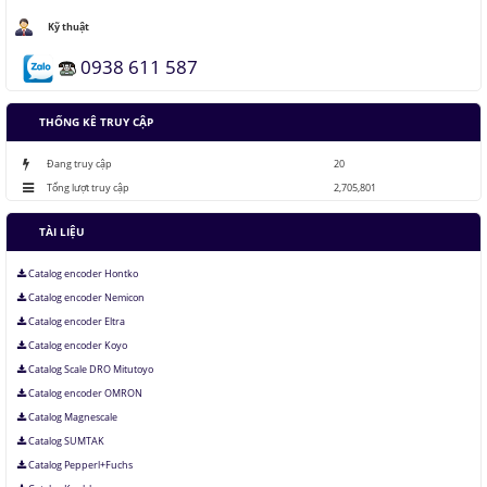
Áo chống đạn xuyên giáp bằng bọt kim loại
Kỹ thuật
0938 611 587
Những thăng trầm của trí tuệ nhân tạo
THỐNG KÊ TRUY CẬP
Lưu trữ hình ảnh kỹ thuật số trong ADN
Đang truy cập
20
Tổng lượt truy cập
2,705,801
TÀI LIỆU
Catalog encoder Hontko
Catalog encoder Nemicon
Catalog encoder Eltra
Catalog encoder Koyo
Catalog Scale DRO Mitutoyo
Catalog encoder OMRON
Catalog Magnescale
Catalog SUMTAK
Catalog Pepperl+Fuchs