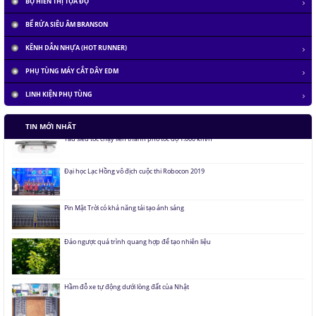
BỘ HIỂN THỊ TỌA ĐỘ
BỂ RỬA SIÊU ÂM BRANSON
KÊNH DẪN NHỰA (HOT RUNNER)
PHỤ TÙNG MÁY CẮT DÂY EDM
LINH KIỆN PHỤ TÙNG
Tàu siêu tốc chạy liên thành phố tốc độ 1.000 km/h
TIN MỚI NHẤT
Đại học Lạc Hồng vô địch cuộc thi Robocon 2019
Pin Mặt Trời có khả năng tái tạo ánh sáng
Đảo ngược quá trình quang hợp để tạo nhiên liệu
Hầm đỗ xe tự động dưới lòng đất của Nhật