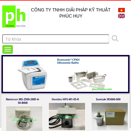
CÔNG TY TNHH GIẢI PHÁP KỸ THUẬT
PHÚC HUY
Nemicon 38S-2500-2MD-6-
Hontko HPS-M1-05-R
Sumtak IRS660-600
50-B00E