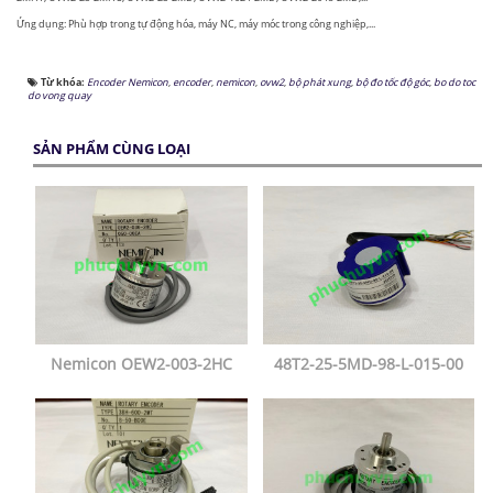
Ứng dụng: Phù hợp trong tự động hóa, máy NC, máy móc trong công nghiệp,...
Từ khóa:
Encoder Nemicon
,
encoder
,
nemicon
,
ovw2
,
bộ phát xung
,
bộ đo tốc độ góc
,
bo do toc
do vong quay
SẢN PHẨM CÙNG LOẠI
Nemicon OEW2-003-2HC
48T2-25-5MD-98-L-015-00