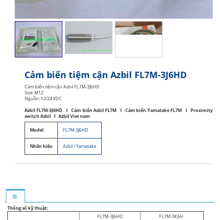
Cảm biến tiệm cận Azbil FL7M-3J6HD
Cảm biến tiệm cận Azbil FL7M-3J6HD
Size: M12
Nguồn: 12/24 VDC
Azbil FL7M-3J6HD I Cảm biến Azbil FL7M I Cảm biến Yamatake FL7M I Proximity
switch Azbil I Azbil Viet nam
Model
FL7M-3J6HD
Nhãn hiệu
Azbil / Yamatake
Thông số kỹ thuật:
FL7M-3J6HD
FL7M-3K6H