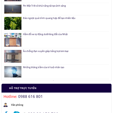
Đảo ngược quá trình quang hợp để tạo nhiên liệu
Hầm đỗ xe tự động dưới lòng đất của Nhật
Áo chống đạn xuyên giáp bằng bọt kim loại
Những thăng trầm của trí tuệ nhân tạo
Lưu trữ hình ảnh kỹ thuật số trong ADN
HỖ TRỢ TRỰC TUYẾN
Tàu siêu tốc chạy liên thành phố tốc độ 1.000 km/h
Hotline:
0988 616 801
Đại học Lạc Hồng vô địch cuộc thi Robocon 2019
Văn phòng