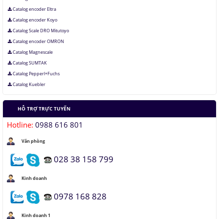
Catalog encoder Eltra
Catalog encoder Koyo
Catalog Scale DRO Mitutoyo
Catalog encoder OMRON
Catalog Magnescale
Catalog SUMTAK
Catalog Pepperl+Fuchs
Catalog Kuebler
HỖ TRỢ TRỰC TUYẾN
Hotline:
0988 616 801
Văn phòng
028 38 158 799
Kinh doanh
0978 168 828
Kinh doanh 1