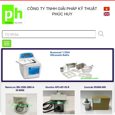
CÔNG TY TNHH GIẢI PHÁP KỸ THUẬT
PHÚC HUY
Nemicon 38S-2500-2MD-6-
Hontko HPS-M1-05-R
Sumtak IRS660-600
50-B00E