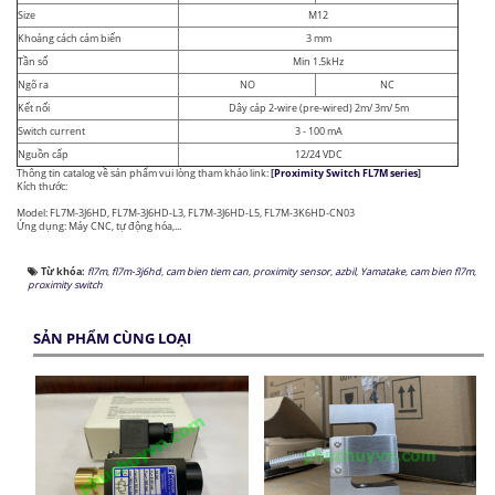
Size
M12
Khoảng cách cảm biến
3 mm
Tần số
Min 1.5kHz
Ngõ ra
NO
NC
Kết nối
Dây cáp 2-wire (pre-wired) 2m/ 3m/ 5m
Switch current
3 - 100 mA
Nguồn cấp
12/24 VDC
Thông tin catalog về sản phẩm vui lòng tham khảo link:
[
Proximity Switch FL7M series
]
Kích thước:
Model: FL7M-3J6HD, FL7M-3J6HD-L3, FL7M-3J6HD-L5, FL7M-3K6HD-CN03
Ứng dụng: Máy CNC, tự động hóa,...
Từ khóa:
fl7m
,
fl7m-3j6hd
,
cam bien tiem can
,
proximity sensor
,
azbil
,
Yamatake
,
cam bien fl7m
,
proximity switch
SẢN PHẨM CÙNG LOẠI