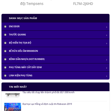
độ) Tempsens
FL7M-2J6HD
DANH MỤC SẢN PHẨM
ENCODER
THƯỚC QUANG
BỘ HIỂN THỊ TỌA ĐỘ
BỂ RỬA SIÊU ÂM BRANSON
KÊNH DẪN NHỰA (HOT RUNNER)
PHỤ TÙNG MÁY CẮT DÂY EDM
LINH KIỆN PHỤ TÙNG
Tàu siêu tốc chạy liên thành phố tốc độ 1.000 km/h
TIN MỚI NHẤT
Đại học Lạc Hồng vô địch cuộc thi Robocon 2019
Pin Mặt Trời có khả năng tái tạo ánh sáng