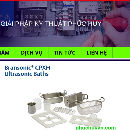
GIẢI PHÁP KỸ THUẬT PHÚC HUY
HẨM
DỊCH VỤ
TIN TỨC
LIÊN HỆ