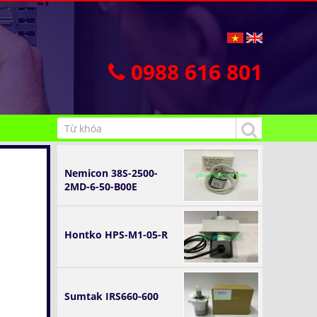
0988 616 801
Nemicon 38S-2500-
2MD-6-50-B00E
Hontko HPS-M1-05-R
Sumtak IRS660-600