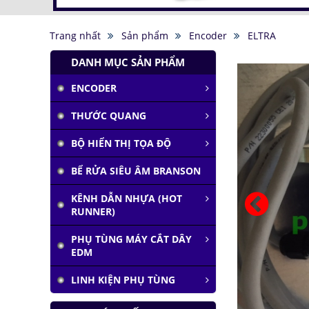
Trang nhất
Sản phẩm
Encoder
ELTRA
DANH MỤC SẢN PHẨM
ENCODER
Tàu siêu tốc chạy liên
THƯỚC QUANG
thành phố tốc độ
1.000 km/h
BỘ HIỂN THỊ TỌA ĐỘ
Đại học Lạc Hồng vô
địch cuộc thi
BỂ RỬA SIÊU ÂM BRANSON
Robocon 2019
Pin Mặt Trời có khả
KÊNH DẪN NHỰA (HOT
năng tái tạo ánh
RUNNER)
sáng
PHỤ TÙNG MÁY CẮT DÂY
Đảo ngược quá trình
EDM
quang hợp để tạo
nhiên liệu
LINH KIỆN PHỤ TÙNG
Hầm đỗ xe tự động
dưới lòng đất của