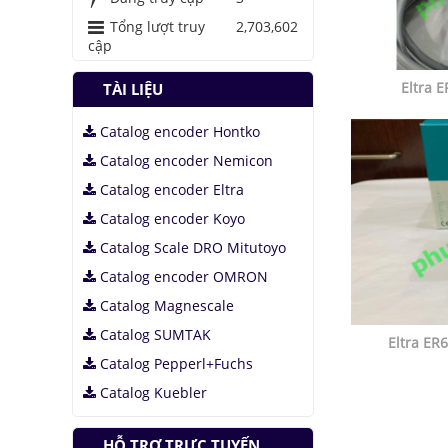
Tổng lượt truy
2,703,602
cập
Eltra 
TÀI LIỆU
Catalog encoder Hontko
Catalog encoder Nemicon
Catalog encoder Eltra
Catalog encoder Koyo
Catalog Scale DRO Mitutoyo
Catalog encoder OMRON
Catalog Magnescale
Catalog SUMTAK
Eltra E
Catalog Pepperl+Fuchs
Catalog Kuebler
HỖ TRỢ TRỰC TUYẾN