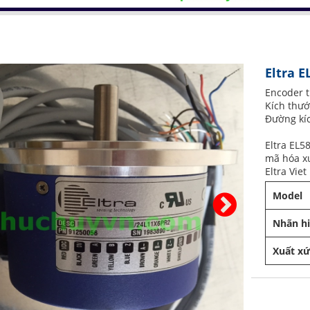
Eltra E
Encoder t
Kích thướ
Đường kíc
Eltra EL
mã hóa x
Eltra Vie
Model
Nhãn h
Xuất x