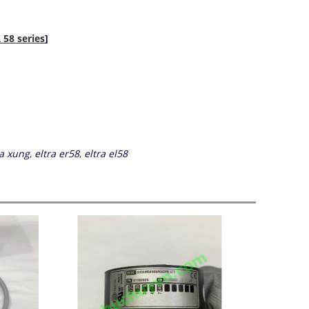
 58 series
]
a xung
,
eltra er58
,
eltra el58