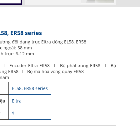
L58, ER58 series
ương đối dạng trục Eltra dòng EL58, ER58
c ngoài: 58 mm
h trục: 6-12 mm
58 I Encoder Eltra ER58 I Bộ phát xung ER58 I Bộ
ung ER58 I Bộ mã hóa vòng quay ER58
t nam
EL58, ER58 series
iệu
Eltra
ứ
Ý