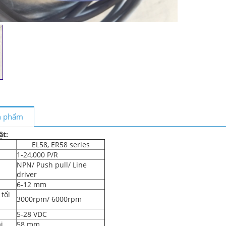
ản phẩm
ật:
EL58, ER58 series
1-24,000 P/R
NPN/ Push pull/ Line
driver
6-12 mm
 tối
3000rpm/ 6000rpm
5-28 VDC
i
58 mm