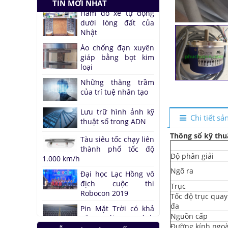
TIN MỚI NHẤT
Nhật
Áo chống đạn xuyên
giáp bằng bọt kim
loại
Những thăng trầm
của trí tuệ nhân tạo
Lưu trữ hình ảnh kỹ
thuật số trong ADN
Tàu siêu tốc chạy liên
Chi tiết s
thành phố tốc độ
1.000 km/h
Thông số kỹ thu
Đại học Lạc Hồng vô
Độ phân giải
địch cuộc thi
Robocon 2019
Ngõ ra
Pin Mặt Trời có khả
Trục
năng tái tạo ánh
Tốc độ trục quay
sáng
đa
Nguồn cấp
Đảo ngược quá trình
Đường kính ngoà
quang hợp để tạo