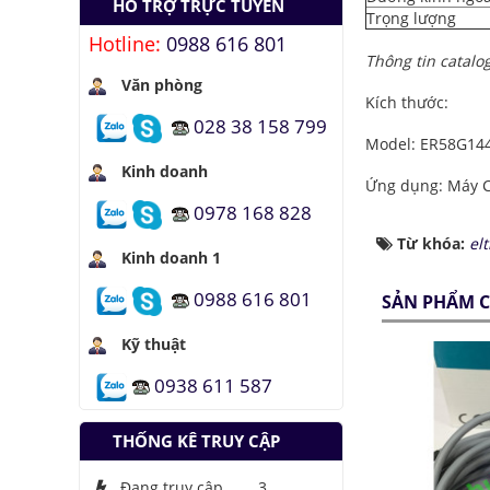
HỖ TRỢ TRỰC TUYẾN
nhiên liệu
Trọng lượng
Hotline:
0988 616 801
Hầm đỗ xe tự động
Thông tin catalog
dưới lòng đất của
Văn phòng
Nhật
Kích thước:
028 38 158 799
Áo chống đạn xuyên
Model: ER58G144
giáp bằng bọt kim
loại
Kinh doanh
Ứng dụng: Máy CN
Những thăng trầm
0978 168 828
của trí tuệ nhân tạo
Từ khóa:
elt
Kinh doanh 1
Lưu trữ hình ảnh kỹ
thuật số trong ADN
0988 616 801
SẢN PHẨM C
Kỹ thuật
0938 611 587
THỐNG KÊ TRUY CẬP
Đang truy cập
3