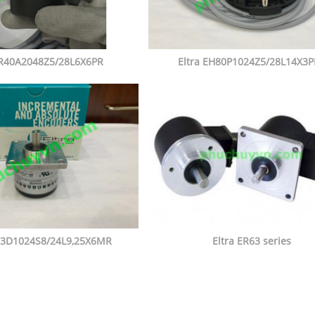
ER40A2048Z5/28L6X6PR
Eltra EH80P1024Z5/28L14X3P
R63D1024S8/24L9,25X6MR
Eltra ER63 series