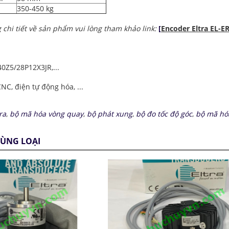
350-450 kg
 chi tiết về sản phẩm vui lòng tham khảo link:
[
Encoder Eltra EL-ER
0Z5/28P12X3JR,...
C, điện tự động hóa, ...
ra
,
bộ mã hóa vòng quay
,
bộ phát xung
,
bộ đo tốc độ góc
,
bộ mã hó
ÙNG LOẠI