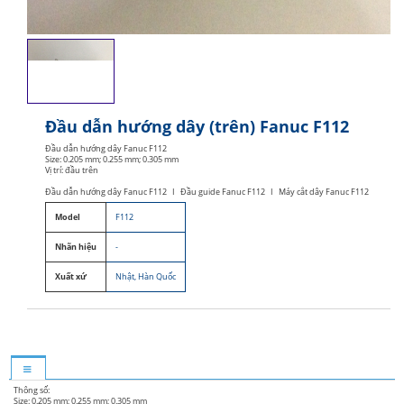
Đầu dẫn hướng dây (trên) Fanuc F112
Đầu dẫn hướng dây Fanuc F112
Size: 0.205 mm; 0.255 mm; 0.305 mm
Vị trí: đầu trên
Đầu dẫn hướng dây Fanuc F112 I Đầu guide Fanuc F112 I Máy cắt dây Fanuc F112
Model
F112
Nhãn hiệu
-
Xuất xứ
Nhật, Hàn Quốc
Thông số:
Size: 0.205 mm; 0.255 mm; 0.305 mm