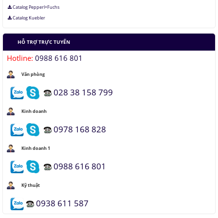
Catalog Pepperl+Fuchs
Catalog Kuebler
HỖ TRỢ TRỰC TUYẾN
Hotline:
0988 616 801
Văn phòng
028 38 158 799
Kinh doanh
0978 168 828
Kinh doanh 1
0988 616 801
Kỹ thuật
0938 611 587