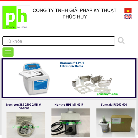
CÔNG TY TNHH GIẢI PHÁP KỸ THUẬT
PHÚC HUY
Nemicon 38S-2500-2MD-6-
Hontko HPS-M1-05-R
Sumtak IRS660-600
50-B00E