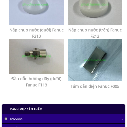
Nắp chụp nước (dưới) Fanuc
Nắp chụp nước (trên) Fanuc
F213
F212
Đầu dẫn hướng dây (dưới)
Fanuc F113
Tấm dẫn điện Fanuc F005
DANH MỤC SẢN PHẨM
ENCODER