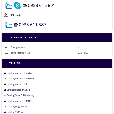
0988 616 801
Áo chống đạn xuyên giáp bằng bọt kim loại
Kỹ thuật
0938 611 587
Những thăng trầm của trí tuệ nhân tạo
THỐNG KÊ TRUY CẬP
Lưu trữ hình ảnh kỹ thuật số trong ADN
Đang truy cập
4
Tổng lượt truy cập
2,704,565
TÀI LIỆU
Catalog encoder Hontko
Catalog encoder Nemicon
Catalog encoder Eltra
Catalog encoder Koyo
Catalog Scale DRO Mitutoyo
Catalog encoder OMRON
Catalog Magnescale
Catalog SUMTAK