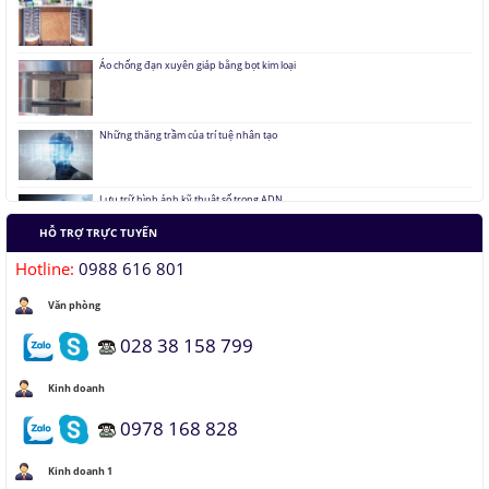
Áo chống đạn xuyên giáp bằng bọt kim loại
Những thăng trầm của trí tuệ nhân tạo
Lưu trữ hình ảnh kỹ thuật số trong ADN
Tàu siêu tốc chạy liên thành phố tốc độ 1.000 km/h
HỖ TRỢ TRỰC TUYẾN
Hotline:
0988 616 801
Đại học Lạc Hồng vô địch cuộc thi Robocon 2019
Văn phòng
Pin Mặt Trời có khả năng tái tạo ánh sáng
028 38 158 799
Kinh doanh
Đảo ngược quá trình quang hợp để tạo nhiên liệu
0978 168 828
Hầm đỗ xe tự động dưới lòng đất của Nhật
Kinh doanh 1