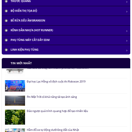
THƯỚC QUANG
BỘ HIỂN THỊ TỌA ĐỘ
BỂ RỬA SIÊU ÂM BRANSON
KÊNH DẪN NHỰA (HOT RUNNER)
PHỤ TÙNG MÁY CẮT DÂY EDM
LINH KIỆN PHỤ TÙNG
Tàu siêu tốc chạy liên thành phố tốc độ 1.000 km/h
TIN MỚI NHẤT
Đại học Lạc Hồng vô địch cuộc thi Robocon 2019
Pin Mặt Trời có khả năng tái tạo ánh sáng
Đảo ngược quá trình quang hợp để tạo nhiên liệu
Hầm đỗ xe tự động dưới lòng đất của Nhật