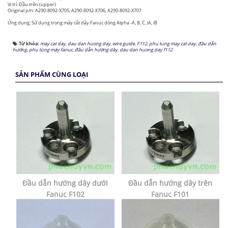
Vị trí: Đầu trên (upper)
Original p/n: A290-8092-X705, A290-8092-X706, A290-8092-X707
Ứng dụng: Sử dụng trong máy cắt dây Fanuc dòng Alpha -A, B, C, iA, iB
Từ khóa:
may cat day
,
dau dan huong day
,
wire guide
,
F112
,
phu tung may cat day
,
đầu dẫn
hướng
,
phụ tùng máy fanuc
,
đầu dẫn hướng dây
,
dau dan huong day f112
SẢN PHẨM CÙNG LOẠI
Đầu dẫn hướng dây dưới
Đầu dẫn hướng dây trên
Fanuc F102
Fanuc F101