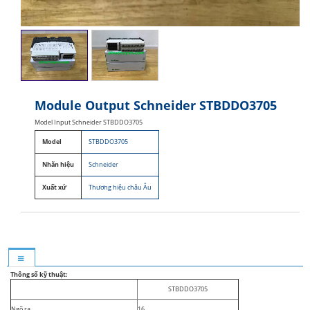
Module Output Schneider STBDDO3705
Model Input Schneider STBDDO3705
Model
STBDDO3705
Nhãn hiệu
Schneider
Xuất xứ
Thương hiệu châu Âu
Thông số kỹ thuật:
STBDDO3705
Ngõ ra
16