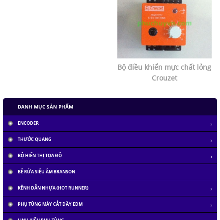
Bộ điều khiển mực chất lỏng
Crouzet
DANH MỤC SẢN PHẨM
ENCODER
THƯỚC QUANG
BỘ HIỂN THỊ TỌA ĐỘ
BỂ RỬA SIÊU ÂM BRANSON
KÊNH DẪN NHỰA (HOT RUNNER)
PHỤ TÙNG MÁY CẮT DÂY EDM