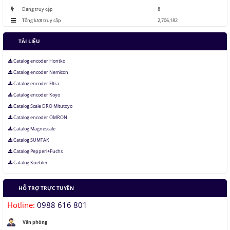
Đang truy cập
8
Tổng lượt truy cập
2,706,182
TÀI LIỆU
Catalog encoder Hontko
Catalog encoder Nemicon
Catalog encoder Eltra
Catalog encoder Koyo
Catalog Scale DRO Mitutoyo
Catalog encoder OMRON
Catalog Magnescale
Catalog SUMTAK
Catalog Pepperl+Fuchs
Catalog Kuebler
HỖ TRỢ TRỰC TUYẾN
Hotline:
0988 616 801
Văn phòng