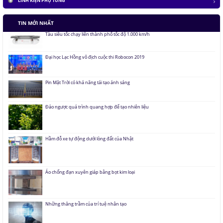
LINH KIỆN PHỤ TÙNG
Tàu siêu tốc chạy liên thành phố tốc độ 1.000 km/h
TIN MỚI NHẤT
Đại học Lạc Hồng vô địch cuộc thi Robocon 2019
Pin Mặt Trời có khả năng tái tạo ánh sáng
Đảo ngược quá trình quang hợp để tạo nhiên liệu
Hầm đỗ xe tự động dưới lòng đất của Nhật
Áo chống đạn xuyên giáp bằng bọt kim loại
Những thăng trầm của trí tuệ nhân tạo
Lưu trữ hình ảnh kỹ thuật số trong ADN