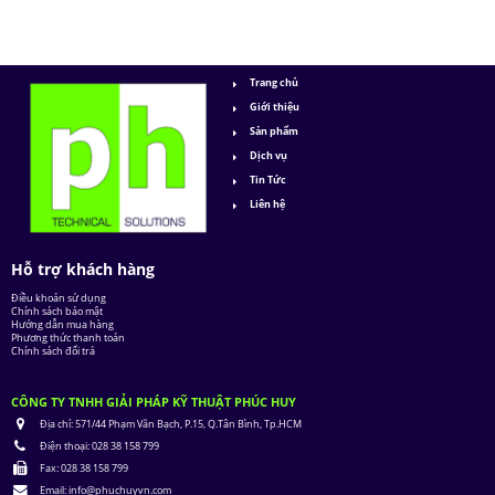
Trang chủ
Giới thiệu
Sản phẩm
Dịch vụ
Tin Tức
Liên hệ
Hỗ trợ khách hàng
Điều khoản sử dụng
Chính sách bảo mật
Hướng dẫn mua hàng
Phương thức thanh toán
Chính sách đổi trả
CÔNG TY TNHH GIẢI PHÁP KỸ THUẬT PHÚC HUY
Địa chỉ:
571/44 Phạm Văn Bạch, P.15, Q.Tân Bình, Tp.HCM
Điện thoại:
028 38 158 799
Fax:
028 38 158 799
Email:
info@phuchuyvn.com