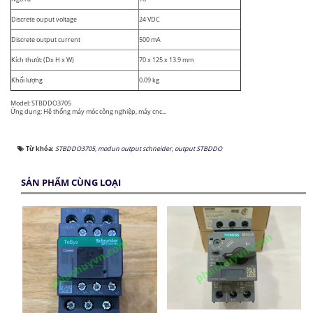
Discrete ouput voltage
24 VDC
Discrete output current
500 mA
Kích thước (Dx H x W)
70 x 125 x 13.9 mm
Khối lượng
0.09 kg
Model: STBDDO3705
Ứng dụng: Hệ thống máy móc công nghiệp, máy cnc...
Từ khóa:
STBDDO3705
,
modun output schneider
,
output STBDDO
SẢN PHẨM CÙNG LOẠI