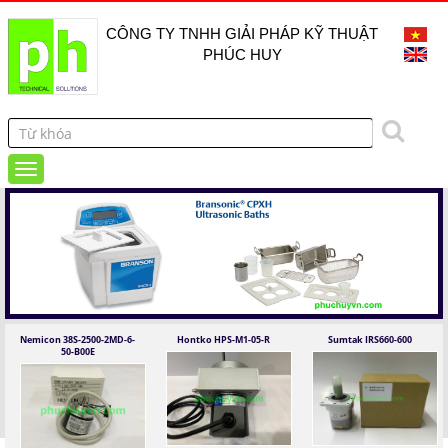
CÔNG TY TNHH GIẢI PHÁP KỸ THUẬT
PHÚC HUY
Nemicon 38S-2500-2MD-6-
Hontko HPS-M1-05-R
Sumtak IRS660-600
50-B00E