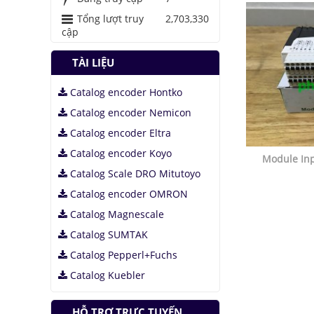
giáp bằng bọt kim
Tổng lượt truy
2,703,330
loại
cập
Những thăng trầm
của trí tuệ nhân tạo
TÀI LIỆU
Lưu trữ hình ảnh kỹ
Catalog encoder Hontko
thuật số trong ADN
Catalog encoder Nemicon
Catalog encoder Eltra
Catalog encoder Koyo
Module In
Catalog Scale DRO Mitutoyo
Catalog encoder OMRON
Catalog Magnescale
Catalog SUMTAK
Catalog Pepperl+Fuchs
Catalog Kuebler
HỖ TRỢ TRỰC TUYẾN