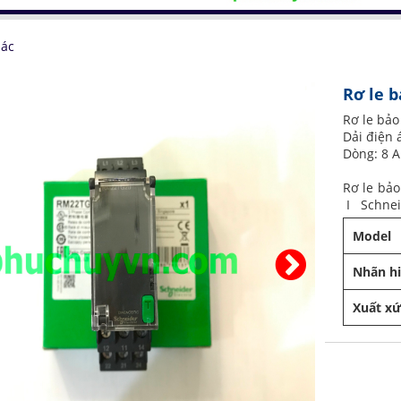
ác
Rơ le 
Rơ le bả
Dải điện 
Dòng: 8 A
Rơ le bả
I Schne
Model
Nhãn h
Xuất x