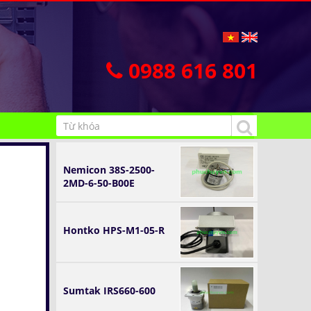
0988 616 801
Nemicon 38S-2500-
2MD-6-50-B00E
Hontko HPS-M1-05-R
Sumtak IRS660-600