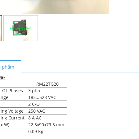
ản phẩm
ật:
RM22TG20
 Of Phases
3 pha
ange
183...528 VAC
2 C/O
ing Voltage
250 VAC
ing Current
8 A AC
 x W)
22.5x90x79.5 mm
0.09 Kg