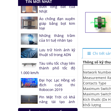
TIN MỚI NHẤT
Tàu siêu tốc chạy liên
thành phố tốc độ
1.000 km/h
Đại học Lạc Hồng vô
địch cuộc thi
Robocon 2019
Pin Mặt Trời có khả
năng tái tạo ánh
sáng
Chi tiết s
Đảo ngược quá trình
Thông số kỹ thu
quang hợp để tạo
nhiên liệu
Network Number
Hầm đỗ xe tự động
Measurement R
dưới lòng đất của
Contacts Type
Nhật
Maximum Switch
Áo chống đạn xuyên
Maximum Switch
giáp bằng bọt kim
Kích thước (Dx H
loại
Khối lượng
Những thăng trầm