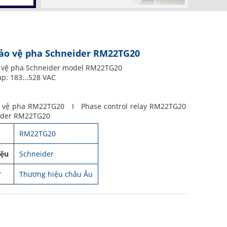
bảo vệ pha Schneider RM22TG20
o vệ pha Schneider model RM22TG20
áp: 183...528 VAC
o vệ pha RM22TG20 I Phase control relay RM22TG20
ider RM22TG20
RM22TG20
iệu
Schneider
ứ
Thương hiệu châu Âu