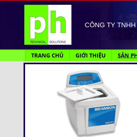
CÔNG TY TNHH 
TRANG CHỦ
GIỚI THIỆU
SẢN P