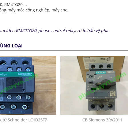
, RM4TG20,...
ống máy móc công nghiệp, máy cnc...
hneider
,
RM22TG20
,
phase control relay
,
rơ le bảo vệ pha
ÙNG LOẠI
g từ Schneider LC1D25F7
CB Siemens 3RV2011