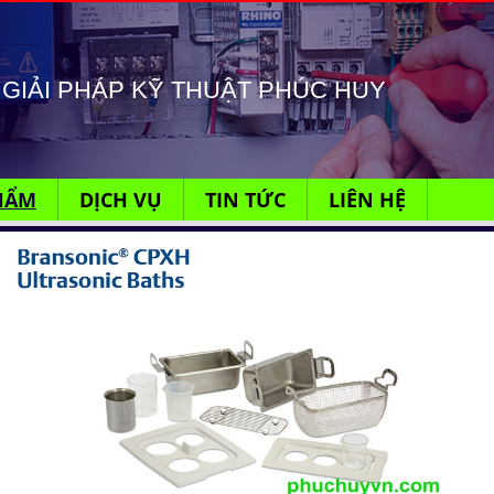
GIẢI PHÁP KỸ THUẬT PHÚC HUY
HẨM
DỊCH VỤ
TIN TỨC
LIÊN HỆ