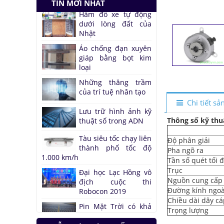
dưới lòng đất của
TIN MỚI NHẤT
Nhật
Áo chống đạn xuyên
giáp bằng bọt kim
loại
Những thăng trầm
của trí tuệ nhân tạo
Lưu trữ hình ảnh kỹ
thuật số trong ADN
Chi tiết s
Tàu siêu tốc chạy liên
Thông số kỹ thu
thành phố tốc độ
1.000 km/h
Độ phân giải
Pha ngõ ra
Đại học Lạc Hồng vô
địch cuộc thi
Tần số quét tối 
Robocon 2019
Trục
Nguồn cung cấp
Pin Mặt Trời có khả
Đường kính ngoà
năng tái tạo ánh
Chiều dài dây c
sáng
Trọng lượng
Đảo ngược quá trình