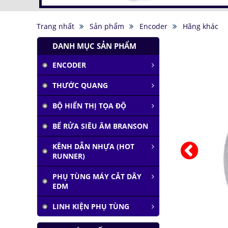
Trang nhất
Sản phẩm
Encoder
Hãng khác
DANH MỤC SẢN PHẨM
ENCODER
Tàu siêu tốc chạy liên
THƯỚC QUANG
thành phố tốc độ
1.000 km/h
BỘ HIỂN THỊ TỌA ĐỘ
Đại học Lạc Hồng vô
BỂ RỬA SIÊU ÂM BRANSON
địch cuộc thi
Robocon 2019
KÊNH DẪN NHỰA (HOT
Pin Mặt Trời có khả
RUNNER)
năng tái tạo ánh
sáng
PHỤ TÙNG MÁY CẮT DÂY
Đảo ngược quá trình
EDM
quang hợp để tạo
nhiên liệu
LINH KIỆN PHỤ TÙNG
Hầm đỗ xe tự động