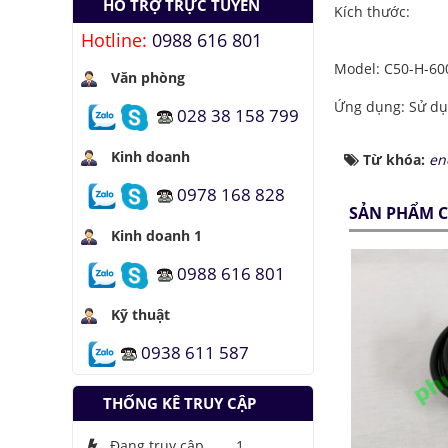
HỖ TRỢ TRỰC TUYẾN
quang hợp để tạo
Kích thước:
nhiên liệu
Hotline:
0988 616 801
Hầm đỗ xe tự động
Model: C50-H-60
dưới lòng đất của
Văn phòng
Nhật
Ứng dụng: Sử dụn
028 38 158 799
Áo chống đạn xuyên
giáp bằng bọt kim
Kinh doanh
Từ khóa:
en
loại
0978 168 828
Những thăng trầm
SẢN PHẨM C
của trí tuệ nhân tạo
Kinh doanh 1
Lưu trữ hình ảnh kỹ
thuật số trong ADN
0988 616 801
Kỹ thuật
0938 611 587
THỐNG KÊ TRUY CẬP
Đang truy cập
1