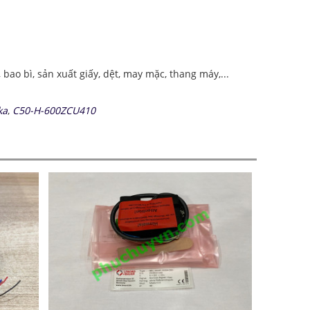
o bì, sản xuất giấy, dệt, may mặc, thang máy,...
ka
,
C50-H-600ZCU410