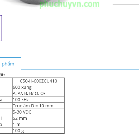
ản phẩm
ật:
C50-H-600ZCU410
600 xung
A, A/, B, B/ O, O/
đa
100 kHz
Trục âm D = 10 mm
5-30 VDC
i
52 mm
áp
1 m
100 g