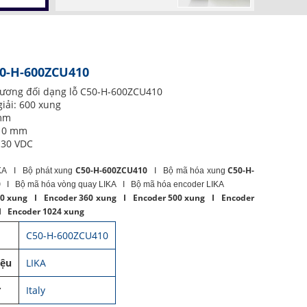
50-H-600ZCU410
tương đối dạng lỗ C50-H-600ZCU410
iải: 600 xung
 mm
10 mm
-30 VDC
C50-H-600ZCU410
C50-H-
KA I Bộ phát xung
I Bộ mã hóa xung
0
I Bộ mã hóa vòng quay LIKA I Bộ mã hóa encoder LIKA
00 xung I Encoder 360 xung I Encoder 500 xung I Encoder
I Encoder 1024 xung
C50-H-600ZCU410
iệu
LIKA
ứ
Italy