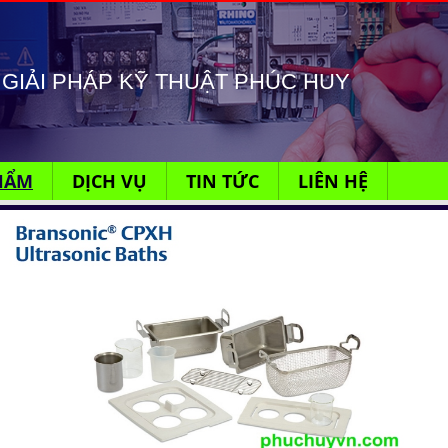
GIẢI PHÁP KỸ THUẬT PHÚC HUY
HẨM
DỊCH VỤ
TIN TỨC
LIÊN HỆ