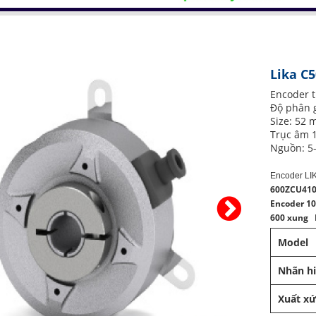
Lika C
Encoder 
Độ phân g
Size: 52
Trục âm 
Nguồn: 5
Encoder LI
600ZCU41
Encoder 1
600 xung 
Model
Nhãn h
Xuất x