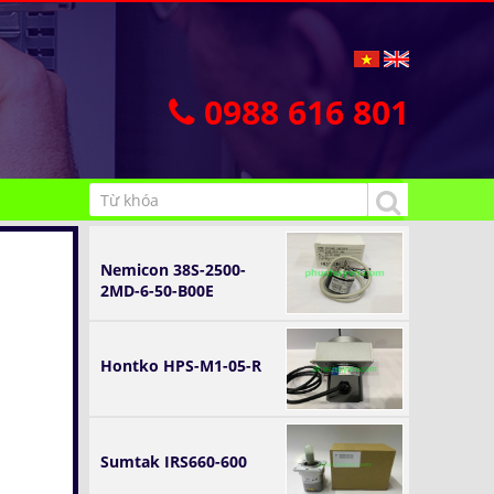
0988 616 801
Nemicon 38S-2500-
2MD-6-50-B00E
Hontko HPS-M1-05-R
Sumtak IRS660-600