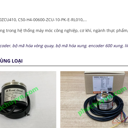
0ZCU410, C50-H4-00600-ZCU-10-PK-E-RL010,...
g trong hệ thống máy móc công nghiệp, cơ khí, ngành thực phẩm, ba
coder
,
bộ mã hóa vòng quay
,
bộ mã hóa xung
,
encoder 600 xung
,
li
ÙNG LOẠI