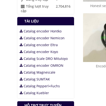
Honest s
Tổng lượt truy
2,704,816
cập
TÀI LIỆU
Catalog encoder Hontko
Catalog encoder Nemicon
Catalog encoder Eltra
Catalog encoder Koyo
Catalog Scale DRO Mitutoyo
Catalog encoder OMRON
Encod
Catalog Magnescale
Catalog SUMTAK
Catalog Pepperl+Fuchs
Catalog Kuebler
HỖ TRỢ TRỰC TUYẾN