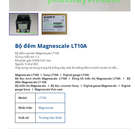
Bộ đếm Magnescale LT10A
Bộ dếm counter Magnescale LT10A
Số trục hiển thị: 1-2
Độ phân giải: 0.005/ 0.01 mm
Nguồn: 9-26.4 VDC
Ứng dụng: sử dụng trong hệ thống máy móc đo lường kiểm tra kích thước chi tiết,...
Magnescale LT10A I Sony LT10A I Digital gauge LT10A
Bộ đọc kich thước Magnescale LT10A I Đồng hồ hiển thị Magnescale LT10A I Bộ
đếm Magnescale LT-10A
Bộ hiển thị Magnescale I Bộ đọc counter Sony I Digital gause Magnescale I Digital
gauge Sony I Magnescale Viet nam
Model
LT10A
Nhãn hiệu
Magnescale
Xuất xứ
Thương hiệu Nhật