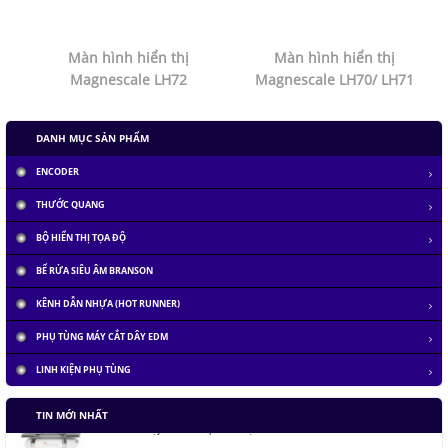
Màn hình hiển thị
Màn hình hiển thị
Magnescale LH72
Magnescale LH70/ LH71
DANH MỤC SẢN PHẨM
ENCODER
THƯỚC QUANG
BỘ HIỂN THỊ TỌA ĐỘ
BỂ RỬA SIÊU ÂM BRANSON
KÊNH DẪN NHỰA (HOT RUNNER)
PHỤ TÙNG MÁY CẮT DÂY EDM
LINH KIỆN PHỤ TÙNG
Tàu siêu tốc chạy liên thành phố tốc độ 1.000 km/h
TIN MỚI NHẤT