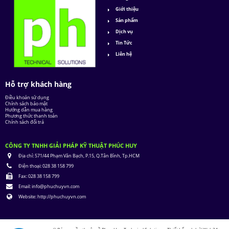
Giới thiệu
Sản phẩm
Dịch vụ
Tin Tức
Liên hệ
Hỗ trợ khách hàng
Điều khoản sử dụng
Chính sách bảo mật
Hướng dẫn mua hàng
Phương thức thanh toán
Chính sách đổi trả
CÔNG TY TNHH GIẢI PHÁP KỸ THUẬT PHÚC HUY
Địa chỉ:
571/44 Phạm Văn Bạch, P.15, Q.Tân Bình, Tp.HCM
Điện thoại:
028 38 158 799
Fax:
028 38 158 799
Email:
info@phuchuyvn.com
Website:
http://phuchuyvn.com