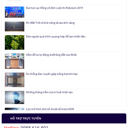
Đại học Lạc Hồng vô địch cuộc thi Robocon 2019
Pin Mặt Trời có khả năng tái tạo ánh sáng
Đảo ngược quá trình quang hợp để tạo nhiên liệu
Hầm đỗ xe tự động dưới lòng đất của Nhật
Áo chống đạn xuyên giáp bằng bọt kim loại
Những thăng trầm của trí tuệ nhân tạo
Lưu trữ hình ảnh kỹ thuật số trong ADN
Tàu siêu tốc chạy liên thành phố tốc độ 1.000 km/h
HỖ TRỢ TRỰC TUYẾN
Hotline:
0988 616 801