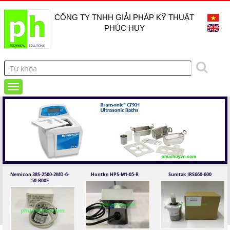
CÔNG TY TNHH GIẢI PHÁP KỸ THUẬT
PHÚC HUY
Nemicon 38S-2500-2MD-6-
Hontko HPS-M1-05-R
Sumtak IRS660-600
50-B00E