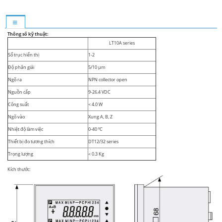
Thông số kỹ thuật:
LT10A series
Số trục hiển thị
1-2
Độ phân giải
5/10 µm
Ngõ ra
NPN collector open
Nguồn cấp
9-26.4 VDC
Công suất
< 4.0 W
Ngõ vào
Xung A, B, Z
Nhiệt độ làm việc
0-40 ºC
Thiết bị đo tương thích
DT12/32 series
Trọng lượng
< 0.3 Kg
Kích thước: