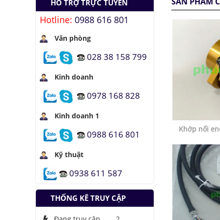
SẢN PHẨM C
HỖ TRỢ TRỰC TUYẾN
của trí tuệ nhân tạo
Hotline:
0988 616 801
Lưu trữ hình ảnh kỹ
thuật số trong ADN
Văn phòng
Tàu siêu tốc chạy liên
028 38 158 799
thành phố tốc độ
1.000 km/h
Kinh doanh
Đại học Lạc Hồng vô
0978 168 828
địch cuộc thi
Robocon 2019
Kinh doanh 1
Pin Mặt Trời có khả
Khớp nối en
năng tái tạo ánh
0988 616 801
sáng
Đảo ngược quá trình
Kỹ thuật
quang hợp để tạo
0938 611 587
nhiên liệu
Hầm đỗ xe tự động
dưới lòng đất của
THỐNG KÊ TRUY CẬP
Nhật
Đang truy cập
2