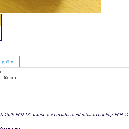
ản phẩm
t:
ài: 65mm
N 1325
,
ECN 1313
,
khop noi encoder
,
heidenhain
,
coupling
,
ECN 41