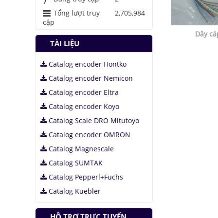
Áo chống đạn xuyên
giáp bằng bọt kim
Tổng lượt truy
2,705,984
loại
cập
Dây cá
Những thăng trầm
TÀI LIỆU
của trí tuệ nhân tạo
Lưu trữ hình ảnh kỹ
Catalog encoder Hontko
thuật số trong ADN
Catalog encoder Nemicon
Catalog encoder Eltra
Catalog encoder Koyo
Catalog Scale DRO Mitutoyo
Catalog encoder OMRON
Catalog Magnescale
Catalog SUMTAK
Catalog Pepperl+Fuchs
Catalog Kuebler
HỖ TRỢ TRỰC TUYẾN