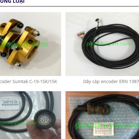
ÙNG LOẠI
coder Sumtak C-19-15K/15K
Dây cáp encoder ERN 1387