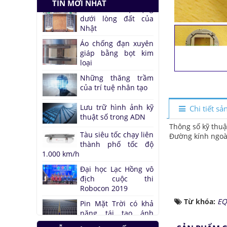
TIN MỚI NHẤT
Tàu siêu tốc chạy liên
thành phố tốc độ
1.000 km/h
Đại học Lạc Hồng vô
địch cuộc thi
Robocon 2019
Pin Mặt Trời có khả
năng tái tạo ánh
sáng
Chi tiết s
Đảo ngược quá trình
Thông số kỹ thuậ
quang hợp để tạo
Đường kính ngo
nhiên liệu
Hầm đỗ xe tự động
dưới lòng đất của
Nhật
Áo chống đạn xuyên
giáp bằng bọt kim
Từ khóa:
EQ
loại
Những thăng trầm