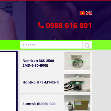
0988 616 801
Nemicon 38S-2500-
2MD-6-50-B00E
Hontko HPS-M1-05-R
Sumtak IRS660-600