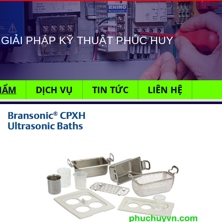
GIẢI PHÁP KỸ THUẬT PHÚC HUY
HẨM
DỊCH VỤ
TIN TỨC
LIÊN HỆ