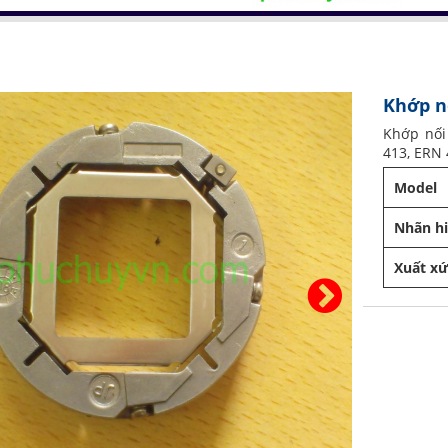
Khớp n
Khớp nối
413, ERN 
Model
Nhãn h
Xuất x