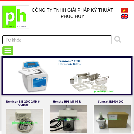
CÔNG TY TNHH GIẢI PHÁP KỸ THUẬT
PHÚC HUY
Nemicon 38S-2500-2MD-6-
Hontko HPS-M1-05-R
Sumtak IRS660-600
50-B00E