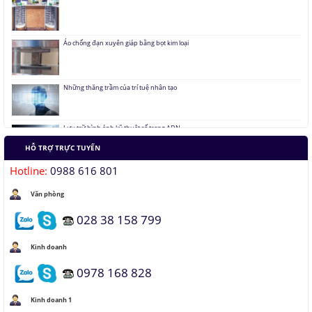
Áo chống đạn xuyên giáp bằng bọt kim loại
Những thăng trầm của trí tuệ nhân tạo
Lưu trữ hình ảnh kỹ thuật số trong ADN
Tàu siêu tốc chạy liên thành phố tốc độ 1.000 km/h
HỖ TRỢ TRỰC TUYẾN
Hotline:
0988 616 801
Đại học Lạc Hồng vô địch cuộc thi Robocon 2019
Văn phòng
Pin Mặt Trời có khả năng tái tạo ánh sáng
028 38 158 799
Kinh doanh
Đảo ngược quá trình quang hợp để tạo nhiên liệu
0978 168 828
Hầm đỗ xe tự động dưới lòng đất của Nhật
Kinh doanh 1