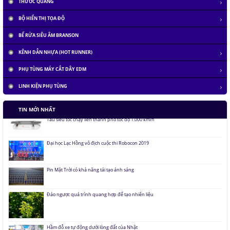
THƯỚC QUANG
BỘ HIỂN THỊ TỌA ĐỘ
BỂ RỬA SIÊU ÂM BRANSON
KÊNH DẪN NHỰA (HOT RUNNER)
PHỤ TÙNG MÁY CẮT DÂY EDM
LINH KIỆN PHỤ TÙNG
Tàu siêu tốc chạy liên thành phố tốc độ 1.000 km/h
TIN MỚI NHẤT
Đại học Lạc Hồng vô địch cuộc thi Robocon 2019
Pin Mặt Trời có khả năng tái tạo ánh sáng
Đảo ngược quá trình quang hợp để tạo nhiên liệu
Hầm đỗ xe tự động dưới lòng đất của Nhật