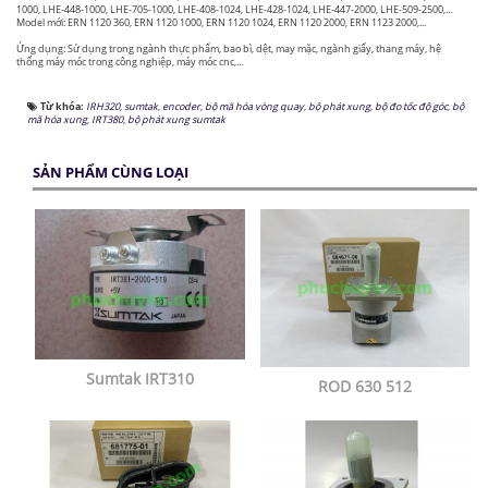
1000, LHE-448-1000, LHE-705-1000, LHE-408-1024, LHE-428-1024, LHE-447-2000, LHE-509-2500,...
Model mới: ERN 1120 360, ERN 1120 1000, ERN 1120 1024, ERN 1120 2000, ERN 1123 2000,...
Ứng dụng: Sử dụng trong ngành thực phẩm, bao bì, dệt, may mặc, ngành giấy, thang máy, hệ
thống máy móc trong công nghiệp, máy móc cnc,...
Từ khóa:
IRH320
,
sumtak
,
encoder
,
bộ mã hóa vòng quay
,
bộ phát xung
,
bộ đo tốc độ góc
,
bộ
mã hóa xung
,
IRT380
,
bộ phát xung sumtak
SẢN PHẨM CÙNG LOẠI
Sumtak IRT310
ROD 630 512