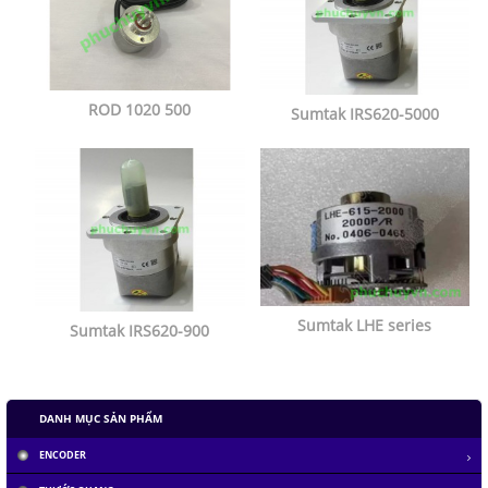
ROD 1020 500
Sumtak IRS620-5000
Sumtak LHE series
Sumtak IRS620-900
DANH MỤC SẢN PHẨM
ENCODER