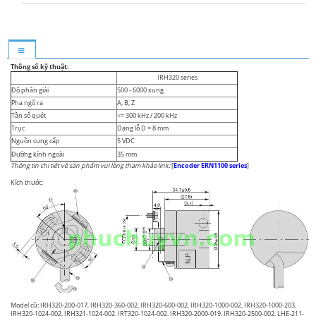
Thông số kỹ thuật:
IRH320 series
Độ phân giải
500 - 6000 xung
Pha ngõ ra
A, B, Z
Tần số quét
<= 300 kHz / 200 kHz
Trục
Dạng lỗ D = 8 mm
Nguồn cung cấp
5 VDC
Đường kính ngoài
35 mm
Thông tin chi tiết về sản phẩm vui lòng tham khảo link:
[
Encoder ERN1100 series
]
Kích thước:
Model cũ: IRH320-200-017, IRH320-360-002, IRH320-600-002, IRH320-1000-002, IRH320-1000-203,
IRH320-1024-002, IRH321-1024-002, IRT320-1024-002, IRH320-2000-019, IRH320-2500-002, LHE-211-