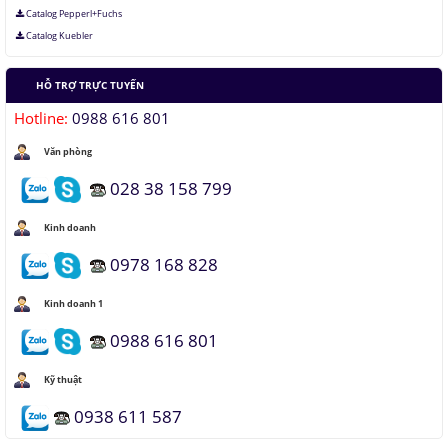
Catalog Pepperl+Fuchs
Catalog Kuebler
HỖ TRỢ TRỰC TUYẾN
Hotline:
0988 616 801
Văn phòng
028 38 158 799
Kinh doanh
0978 168 828
Kinh doanh 1
0988 616 801
Kỹ thuật
0938 611 587