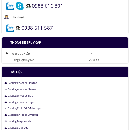
0988 616 801
Áo chống đạn xuyên giáp bằng bọt kim loại
Kỹ thuật
0938 611 587
Những thăng trầm của trí tuệ nhân tạo
THỐNG KÊ TRUY CẬP
Lưu trữ hình ảnh kỹ thuật số trong ADN
Đang truy cập
17
Tổng lượt truy cập
2,706,833
TÀI LIỆU
Catalog encoder Hontko
Catalog encoder Nemicon
Catalog encoder Eltra
Catalog encoder Koyo
Catalog Scale DRO Mitutoyo
Catalog encoder OMRON
Catalog Magnescale
Catalog SUMTAK