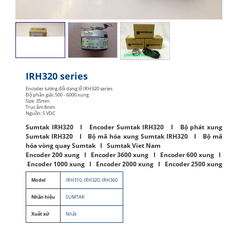
IRH320 series
Encoder tương đối dạng lỗ IRH320 series
Độ phân giải: 500 - 6000 xung
Size: 35mm
Trục âm 8mm
Nguồn: 5 VDC
Sumtak IRH320 I Encoder Sumtak IRH320 I Bộ phát xung
Sumtak IRH320 I Bộ mã hóa xung Sumtak IRH320 I Bộ mã
hóa vòng quay Sumtak I Sumtak Viet Nam
Encoder 200 xung I Encoder 3600 xung I Encoder 600 xung I
Encoder 1000 xung I Encoder 2000 xung I Encoder 2500 xung
Model
IRH310, IRH320, IRH360
Nhãn hiệu
SUMTAK
Xuất xứ
Nhật