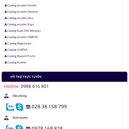
Catalog encoder Hontko
Catalog encoder Nemicon
Catalog encoder Eltra
Catalog encoder Koyo
Catalog Scale DRO Mitutoyo
Catalog encoder OMRON
Catalog Magnescale
Catalog SUMTAK
Catalog Pepperl+Fuchs
Catalog Kuebler
HỖ TRỢ TRỰC TUYẾN
Hotline:
0988 616 801
Văn phòng
028 38 158 799
Kinh doanh
0978 168 828