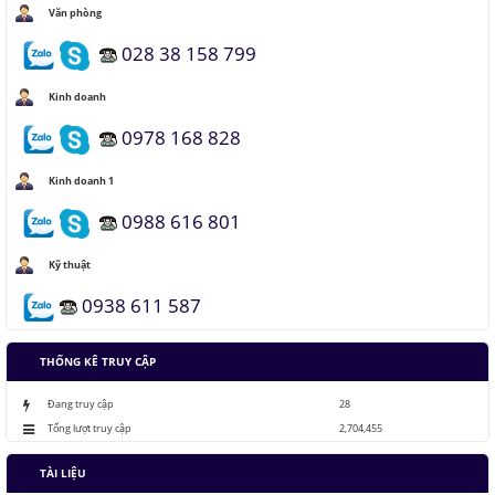
Văn phòng
Pin Mặt Trời có khả năng tái tạo ánh sáng
028 38 158 799
Kinh doanh
Đảo ngược quá trình quang hợp để tạo nhiên liệu
0978 168 828
Hầm đỗ xe tự động dưới lòng đất của Nhật
Kinh doanh 1
0988 616 801
Áo chống đạn xuyên giáp bằng bọt kim loại
Kỹ thuật
0938 611 587
Những thăng trầm của trí tuệ nhân tạo
THỐNG KÊ TRUY CẬP
Lưu trữ hình ảnh kỹ thuật số trong ADN
Đang truy cập
28
Tổng lượt truy cập
2,704,455
TÀI LIỆU