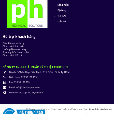
Sản phẩm
Dịch vụ
Tin Tức
Liên hệ
Hỗ trợ khách hàng
Điều khoản sử dụng
Chính sách bảo mật
Hướng dẫn mua hàng
Phương thức thanh toán
Chính sách đổi trả
CÔNG TY TNHH GIẢI PHÁP KỸ THUẬT PHÚC HUY
Địa chỉ:
571/44 Phạm Văn Bạch, P.15, Q.Tân Bình, Tp.HCM
Điện thoại:
028 38 158 799
Fax:
028 38 158 799
Email:
info@phuchuyvn.com
Website:
http://phuchuyvn.com
© Bản quyền thuộc về
Phuc Huy Technical Solutions
.
Thiết kế web
bởi
Web24.vn
.