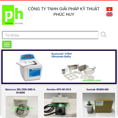
CÔNG TY TNHH GIẢI PHÁP KỸ THUẬT
PHÚC HUY
Nemicon 38S-2500-2MD-6-
Hontko HPS-M1-05-R
Sumtak IRS660-600
50-B00E