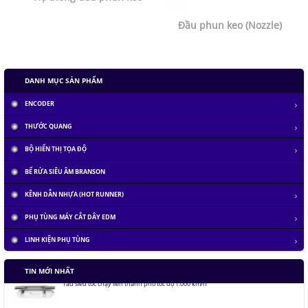
Đầu phun keo (Nozzle)
DANH MỤC SẢN PHẨM
ENCODER
THƯỚC QUANG
BỘ HIỂN THỊ TỌA ĐỘ
BỂ RỬA SIÊU ÂM BRANSON
KÊNH DẪN NHỰA (HOT RUNNER)
PHỤ TÙNG MÁY CẮT DÂY EDM
LINH KIỆN PHỤ TÙNG
Tàu siêu tốc chạy liên thành phố tốc độ 1.000 km/h
TIN MỚI NHẤT
Đại học Lạc Hồng vô địch cuộc thi Robocon 2019