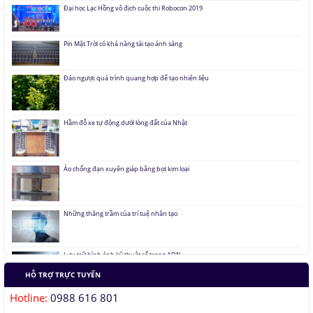
Pin Mặt Trời có khả năng tái tạo ánh sáng
Đảo ngược quá trình quang hợp để tạo nhiên liệu
Hầm đỗ xe tự động dưới lòng đất của Nhật
Áo chống đạn xuyên giáp bằng bọt kim loại
Những thăng trầm của trí tuệ nhân tạo
Lưu trữ hình ảnh kỹ thuật số trong ADN
Tàu siêu tốc chạy liên thành phố tốc độ 1.000 km/h
HỖ TRỢ TRỰC TUYẾN
Hotline:
0988 616 801
Đại học Lạc Hồng vô địch cuộc thi Robocon 2019