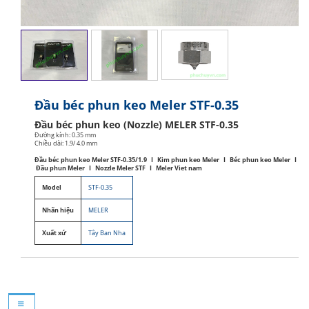
Đầu béc phun keo Meler STF-0.35
Đầu béc phun keo (Nozzle) MELER STF-0.35
Đường kính: 0.35 mm
Chiều dài: 1.9/ 4.0 mm
Đầu béc phun keo Meler STF-0.35/1.9 I Kim phun keo Meler I Béc phun keo Meler I
Đầu phun Meler I Nozzle Meler STF I Meler Viet nam
Model
STF-0.35
Nhãn hiệu
MELER
Xuất xứ
Tây Ban Nha