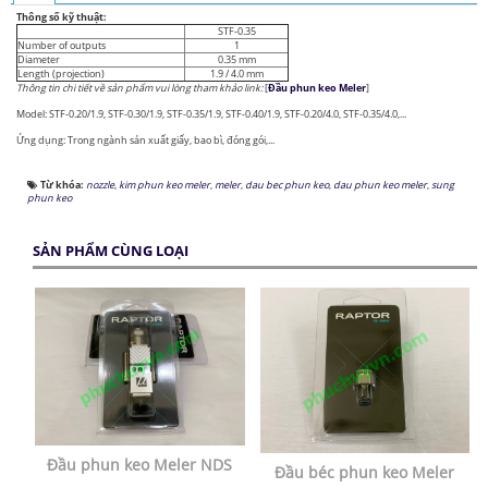
Thông số kỹ thuật:
STF-0.35
Number of outputs
1
Diameter
0.35 mm
Length (projection)
1.9 / 4.0 mm
Thông tin chi tiết về sản phẩm vui lòng tham khảo link:
[
Đầu phun keo Meler
]
Model: STF-0.20/1.9, STF-0.30/1.9, STF-0.35/1.9, STF-0.40/1.9, STF-0.20/4.0, STF-0.35/4.0,...
Ứng dụng: Trong ngành sản xuất giấy, bao bì, đóng gói,...
Từ khóa:
nozzle
,
kim phun keo meler
,
meler
,
dau bec phun keo
,
dau phun keo meler
,
sung
phun keo
SẢN PHẨM CÙNG LOẠI
Đầu phun keo Meler NDS
Đầu béc phun keo Meler