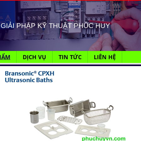
GIẢI PHÁP KỸ THUẬT PHÚC HUY
HẨM
DỊCH VỤ
TIN TỨC
LIÊN HỆ