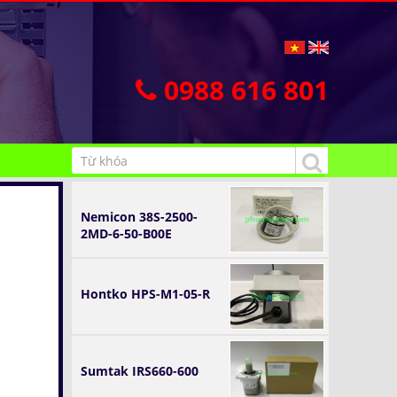
0988 616 801
Nemicon 38S-2500-
2MD-6-50-B00E
Hontko HPS-M1-05-R
Sumtak IRS660-600