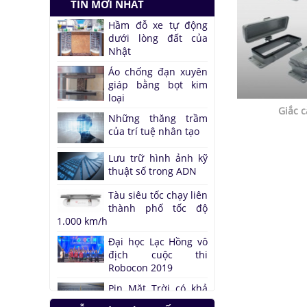
TIN MỚI NHẤT
dưới lòng đất của
Nhật
Áo chống đạn xuyên
giáp bằng bọt kim
loại
Những thăng trầm
của trí tuệ nhân tạo
Giắc 
Lưu trữ hình ảnh kỹ
thuật số trong ADN
Tàu siêu tốc chạy liên
thành phố tốc độ
1.000 km/h
Đại học Lạc Hồng vô
địch cuộc thi
Robocon 2019
Pin Mặt Trời có khả
năng tái tạo ánh
sáng
Đảo ngược quá trình