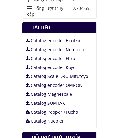
Tổng lượt truy
2,704,652
cập
TÀI LIỆU
Catalog encoder Hontko
Catalog encoder Nemicon
Catalog encoder Eltra
Catalog encoder Koyo
Catalog Scale DRO Mitutoyo
Catalog encoder OMRON
Catalog Magnescale
Catalog SUMTAK
Catalog Pepperl+Fuchs
Catalog Kuebler
HỖ TRỢ TRỰC TUYẾN