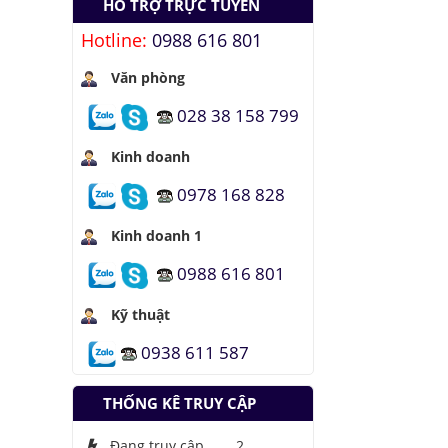
HỖ TRỢ TRỰC TUYẾN
quang hợp để tạo
Hotline:
0988 616 801
nhiên liệu
Hầm đỗ xe tự động
Văn phòng
dưới lòng đất của
Nhật
028 38 158 799
Áo chống đạn xuyên
giáp bằng bọt kim
Kinh doanh
loại
0978 168 828
Những thăng trầm
của trí tuệ nhân tạo
Kinh doanh 1
Lưu trữ hình ảnh kỹ
0988 616 801
thuật số trong ADN
Kỹ thuật
0938 611 587
THỐNG KÊ TRUY CẬP
Đang truy cập
2