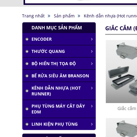
Trang nhất
Sản phẩm
Kênh dẫn nhựa (Hot runn
DANH MỤC SẢN PHẨM
GIẮC CẮM (
ENCODER
THƯỚC QUANG
Tàu siêu tốc chạy liên
thành phố tốc độ
BỘ HIỂN THỊ TỌA ĐỘ
1.000 km/h
Đại học Lạc Hồng vô
BỂ RỬA SIÊU ÂM BRANSON
địch cuộc thi
Robocon 2019
KÊNH DẪN NHỰA (HOT
RUNNER)
Pin Mặt Trời có khả
năng tái tạo ánh
sáng
PHỤ TÙNG MÁY CẮT DÂY
Giắc cắm 
EDM
Đảo ngược quá trình
quang hợp để tạo
LINH KIỆN PHỤ TÙNG
nhiên liệu
Hầm đỗ xe tự động