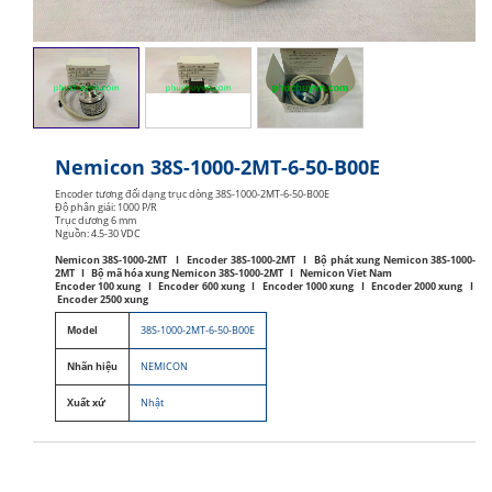
Nemicon 38S-1000-2MT-6-50-B00E
Encoder tương đối dạng trục dòng 38S-1000-2MT-6-50-B00E
Độ phân giải: 1000 P/R
Trục dương 6 mm
Nguồn: 4.5-30 VDC
Nemicon 38S-1000-2MT I Encoder 38S-1000-2MT I Bộ phát xung Nemicon 38S-1000-
2MT I Bộ mã hóa xung Nemicon 38S-1000-2MT I Nemicon Viet Nam
Encoder 100 xung I Encoder 600 xung I Encoder 1000 xung I Encoder 2000 xung I
Encoder 2500 xung
Model
38S-1000-2MT-6-50-B00E
Nhãn hiệu
NEMICON
Xuất xứ
Nhật