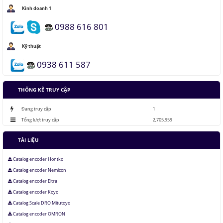
Kinh doanh 1
0988 616 801
Áo chống đạn xuyên giáp bằng bọt kim loại
Kỹ thuật
Những thăng trầm của trí tuệ nhân tạo
0938 611 587
THỐNG KÊ TRUY CẬP
Lưu trữ hình ảnh kỹ thuật số trong ADN
Đang truy cập
1
Tổng lượt truy cập
2,705,959
TÀI LIỆU
Catalog encoder Hontko
Catalog encoder Nemicon
Catalog encoder Eltra
Catalog encoder Koyo
Catalog Scale DRO Mitutoyo
Catalog encoder OMRON