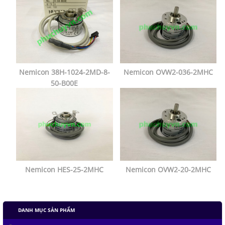
Nemicon 38H-1024-2MD-8-
Nemicon OVW2-036-2MHC
50-B00E
Nemicon HES-25-2MHC
Nemicon OVW2-20-2MHC
DANH MỤC SẢN PHẨM