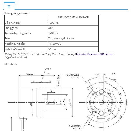
Thông số kỹ thuật:
38S-1000-2MT-6-50-B00E
Độ phân giải
1000 P/R
Pha ggõ ra
ABZ
Tần số đáp ứng tối đa
120 kHz
Trục
Trục dương d= 6 mm
Nguồn cung cấp
4.5-30 VDC
Kích thước ngoài
38 mm
Thông tin chi tiết về sản phẩm vui lòng tham khảo catalog:
[
Encoder Nemicon 38S series
]
(Nguồn: Nemicon)
Kích thước: