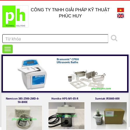
CÔNG TY TNHH GIẢI PHÁP KỸ THUẬT
PHÚC HUY
Nemicon 38S-2500-2MD-6-
Hontko HPS-M1-05-R
Sumtak IRS660-600
50-B00E