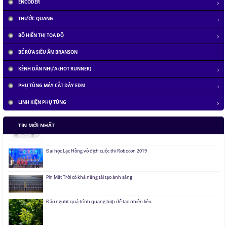
ENCODER
THƯỚC QUANG
BỘ HIỂN THỊ TỌA ĐỘ
BỂ RỬA SIÊU ÂM BRANSON
KÊNH DẪN NHỰA (HOT RUNNER)
PHỤ TÙNG MÁY CẮT DÂY EDM
LINH KIỆN PHỤ TÙNG
Tàu siêu tốc chạy liên thành phố tốc độ 1.000 km/h
TIN MỚI NHẤT
Đại học Lạc Hồng vô địch cuộc thi Robocon 2019
Pin Mặt Trời có khả năng tái tạo ánh sáng
Đảo ngược quá trình quang hợp để tạo nhiên liệu
Hầm đỗ xe tự động dưới lòng đất của Nhật