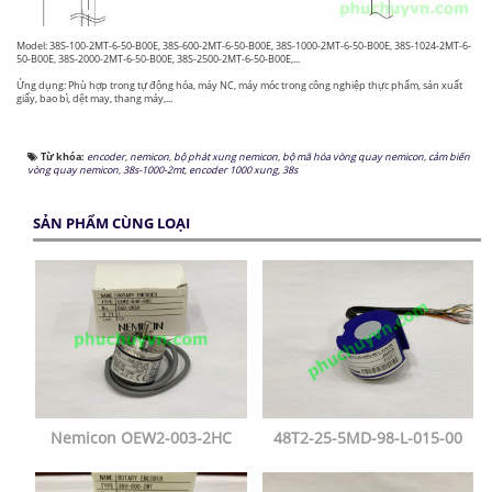
Model: 38S-100-2MT-6-50-B00E, 38S-600-2MT-6-50-B00E, 38S-1000-2MT-6-50-B00E, 38S-1024-2MT-6-
50-B00E, 38S-2000-2MT-6-50-B00E, 38S-2500-2MT-6-50-B00E,...
Ứng dụng: Phù hợp trong tự động hóa, máy NC, máy móc trong công nghiệp thực phẩm, sản xuất
giấy, bao bì, dệt may, thang máy,...
Từ khóa:
encoder
,
nemicon
,
bộ phát xung nemicon
,
bộ mã hóa vòng quay nemicon
,
cảm biến
vòng quay nemicon
,
38s-1000-2mt
,
encoder 1000 xung
,
38s
SẢN PHẨM CÙNG LOẠI
Nemicon OEW2-003-2HC
48T2-25-5MD-98-L-015-00