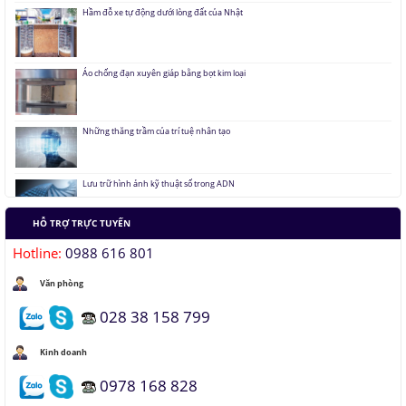
Áo chống đạn xuyên giáp bằng bọt kim loại
Những thăng trầm của trí tuệ nhân tạo
Lưu trữ hình ảnh kỹ thuật số trong ADN
Tàu siêu tốc chạy liên thành phố tốc độ 1.000 km/h
HỖ TRỢ TRỰC TUYẾN
Đại học Lạc Hồng vô địch cuộc thi Robocon 2019
Hotline:
0988 616 801
Văn phòng
Pin Mặt Trời có khả năng tái tạo ánh sáng
028 38 158 799
Đảo ngược quá trình quang hợp để tạo nhiên liệu
Kinh doanh
0978 168 828
Hầm đỗ xe tự động dưới lòng đất của Nhật