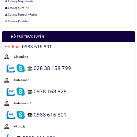
Catalog Magnescale
Catalog SUMTAK
Catalog Pepperl+Fuchs
Catalog Kuebler
HỖ TRỢ TRỰC TUYẾN
Hotline:
0988 616 801
Văn phòng
028 38 158 799
Kinh doanh
0978 168 828
Kinh doanh 1
0988 616 801
Kỹ thuật