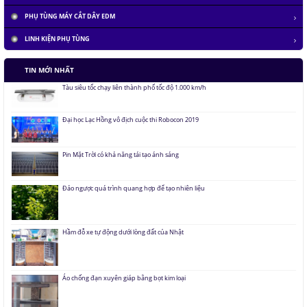
PHỤ TÙNG MÁY CẮT DÂY EDM
LINH KIỆN PHỤ TÙNG
TIN MỚI NHẤT
Tàu siêu tốc chạy liên thành phố tốc độ 1.000 km/h
Đại học Lạc Hồng vô địch cuộc thi Robocon 2019
Pin Mặt Trời có khả năng tái tạo ánh sáng
Đảo ngược quá trình quang hợp để tạo nhiên liệu
Hầm đỗ xe tự động dưới lòng đất của Nhật
Áo chống đạn xuyên giáp bằng bọt kim loại
Những thăng trầm của trí tuệ nhân tạo