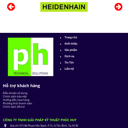
Trang chủ
Giới thiệu
Sản phẩm
Dịch vụ
Tin Tức
Liên hệ
Hỗ trợ khách hàng
Điều khoản sử dụng
Chính sách bảo mật
Hướng dẫn mua hàng
Phương thức thanh toán
Chính sách đổi trả
CÔNG TY TNHH GIẢI PHÁP KỸ THUẬT PHÚC HUY
Địa chỉ:
571/44 Phạm Văn Bạch, P.15, Q.Tân Bình, Tp.HCM