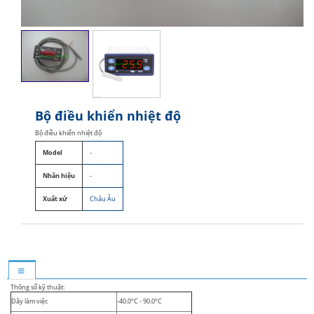
Bộ điều khiển nhiệt độ
Bộ điều khiển nhiệt độ
Model
-
Nhãn hiệu
-
Xuất xứ
Châu Âu
Thông số kỹ thuật:
Dãy làm việc
-40.0°C - 90.0°C