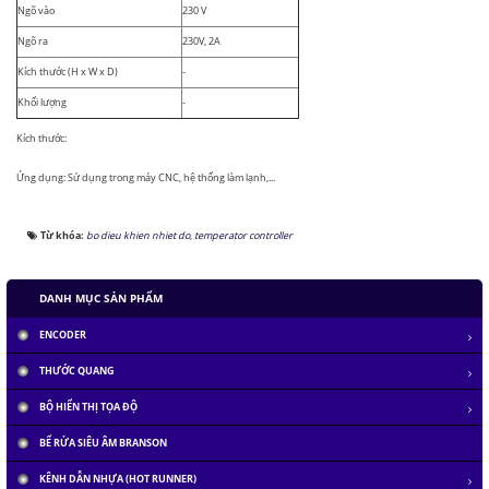
Ngõ vào
230 V
Ngõ ra
230V, 2A
Kích thước (H x W x D)
-
Khối lượng
-
Kích thước:
Ứng dụng: Sử dụng trong máy CNC, hệ thống làm lạnh,...
Từ khóa:
bo dieu khien nhiet do
,
temperator controller
DANH MỤC SẢN PHẨM
ENCODER
THƯỚC QUANG
BỘ HIỂN THỊ TỌA ĐỘ
BỂ RỬA SIÊU ÂM BRANSON
KÊNH DẪN NHỰA (HOT RUNNER)