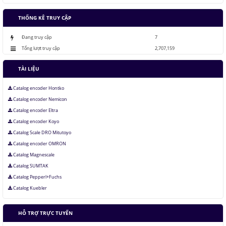
Những thăng trầm của trí tuệ nhân tạo
THỐNG KÊ TRUY CẬP
Lưu trữ hình ảnh kỹ thuật số trong ADN
Đang truy cập
7
Tổng lượt truy cập
2,707,159
TÀI LIỆU
Catalog encoder Hontko
Catalog encoder Nemicon
Catalog encoder Eltra
Catalog encoder Koyo
Catalog Scale DRO Mitutoyo
Catalog encoder OMRON
Catalog Magnescale
Catalog SUMTAK
Catalog Pepperl+Fuchs
Catalog Kuebler
HỖ TRỢ TRỰC TUYẾN