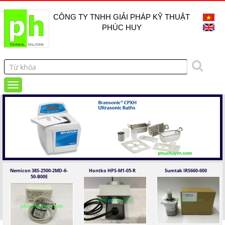
CÔNG TY TNHH GIẢI PHÁP KỸ THUẬT
PHÚC HUY
Nemicon 38S-2500-2MD-6-
Hontko HPS-M1-05-R
Sumtak IRS660-600
50-B00E