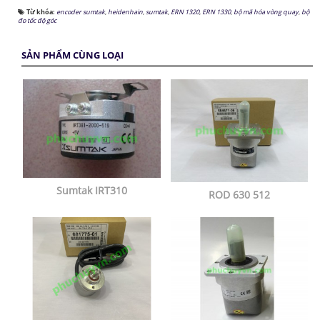
Từ khóa:
encoder sumtak
,
heidenhain
,
sumtak
,
ERN 1320
,
ERN 1330
,
bộ mã hóa vòng quay
,
bộ
đo tốc độ góc
SẢN PHẨM CÙNG LOẠI
Sumtak IRT310
ROD 630 512