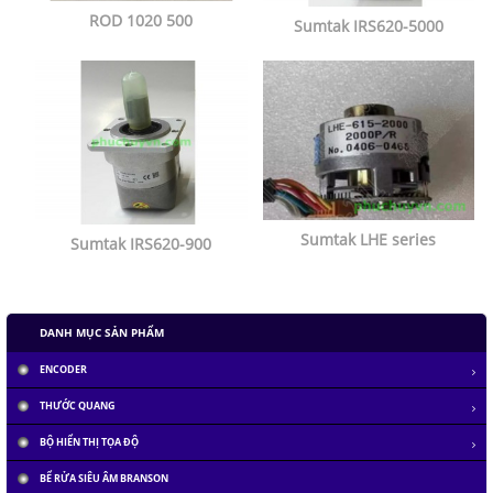
ROD 1020 500
Sumtak IRS620-5000
Sumtak LHE series
Sumtak IRS620-900
DANH MỤC SẢN PHẨM
ENCODER
THƯỚC QUANG
BỘ HIỂN THỊ TỌA ĐỘ
BỂ RỬA SIÊU ÂM BRANSON