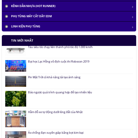
KÊNH DẪN NHỰA (HOT RUNNER)
PHỤ TÙNG MÁY CẮT DÂY EDM
LINH KIỆN PHỤ TÙNG
Tàu siêu tốc chạy liên thành phố tốc độ 1.000 km/h
TIN MỚI NHẤT
Đại học Lạc Hồng vô địch cuộc thi Robocon 2019
Pin Mặt Trời có khả năng tái tạo ánh sáng
Đảo ngược quá trình quang hợp để tạo nhiên liệu
Hầm đỗ xe tự động dưới lòng đất của Nhật
Áo chống đạn xuyên giáp bằng bọt kim loại