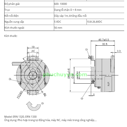
Độ phân giải
600- 10000
Trục
Dạng lỗ chặn D = 8 mm
Kết nối điện
Dây cáp 1m, không đầu nối
Nguồn cung cấp
5 VDC
10.8-26.4VDC
Kích thước ngoài
56 mm
Kích thước:
Model: ERN 1320, ERN 1330
Ứng dụng: Phù hợp trong tự động hóa, máy NC, máy móc trong công nghiệp,...