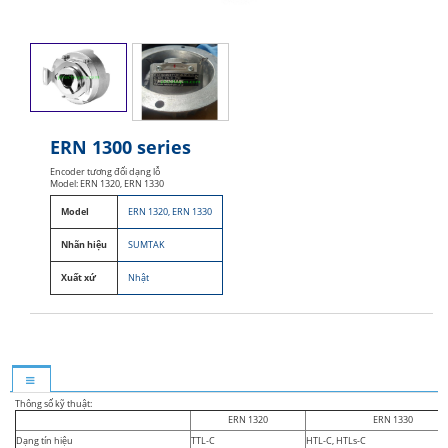
ERN 1300 series
Encoder tương đối dạng lỗ
Model: ERN 1320, ERN 1330
Model
ERN 1320, ERN 1330
Nhãn hiệu
SUMTAK
Xuất xứ
Nhật
Thông số kỹ thuật:
ERN 1320
ERN 1330
Dạng tín hiệu
TTL-C
HTL-C, HTLs-C