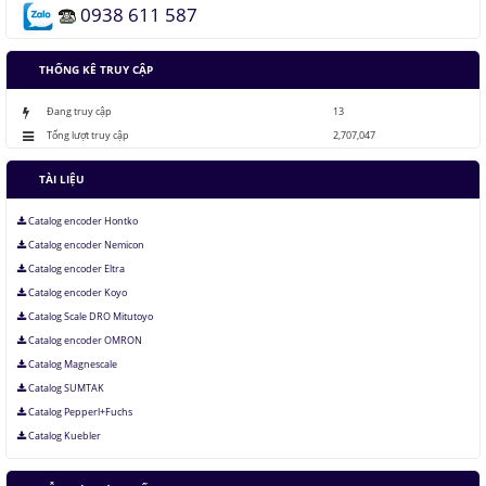
0938 611 587
Những thăng trầm của trí tuệ nhân tạo
THỐNG KÊ TRUY CẬP
Lưu trữ hình ảnh kỹ thuật số trong ADN
Đang truy cập
13
Tổng lượt truy cập
2,707,047
TÀI LIỆU
Catalog encoder Hontko
Catalog encoder Nemicon
Catalog encoder Eltra
Catalog encoder Koyo
Catalog Scale DRO Mitutoyo
Catalog encoder OMRON
Catalog Magnescale
Catalog SUMTAK
Catalog Pepperl+Fuchs
Catalog Kuebler