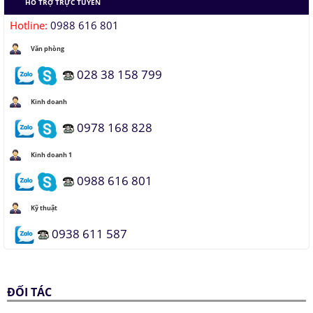
HỖ TRỢ TRỰC TUYẾN
Hotline:
0988 616 801
Văn phòng
028 38 158 799
Kinh doanh
0978 168 828
Kinh doanh 1
0988 616 801
Kỹ thuật
0938 611 587
ĐỐI TÁC