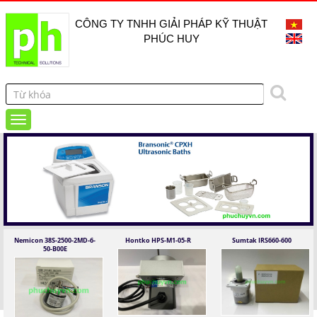
CÔNG TY TNHH GIẢI PHÁP KỸ THUẬT
PHÚC HUY
Nemicon 38S-2500-2MD-6-
Hontko HPS-M1-05-R
Sumtak IRS660-600
50-B00E