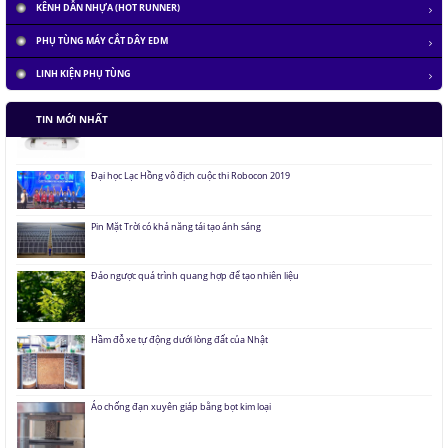
KÊNH DẪN NHỰA (HOT RUNNER)
PHỤ TÙNG MÁY CẮT DÂY EDM
LINH KIỆN PHỤ TÙNG
Tàu siêu tốc chạy liên thành phố tốc độ 1.000 km/h
TIN MỚI NHẤT
Đại học Lạc Hồng vô địch cuộc thi Robocon 2019
Pin Mặt Trời có khả năng tái tạo ánh sáng
Đảo ngược quá trình quang hợp để tạo nhiên liệu
Hầm đỗ xe tự động dưới lòng đất của Nhật
Áo chống đạn xuyên giáp bằng bọt kim loại
Những thăng trầm của trí tuệ nhân tạo