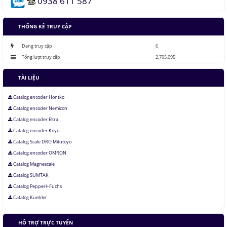
0938 611 587
Những thăng trầm của trí tuệ nhân tạo
THỐNG KÊ TRUY CẬP
Lưu trữ hình ảnh kỹ thuật số trong ADN
Đang truy cập
6
Tổng lượt truy cập
2,705,095
TÀI LIỆU
Catalog encoder Hontko
Catalog encoder Nemicon
Catalog encoder Eltra
Catalog encoder Koyo
Catalog Scale DRO Mitutoyo
Catalog encoder OMRON
Catalog Magnescale
Catalog SUMTAK
Catalog Pepperl+Fuchs
Catalog Kuebler
HỖ TRỢ TRỰC TUYẾN