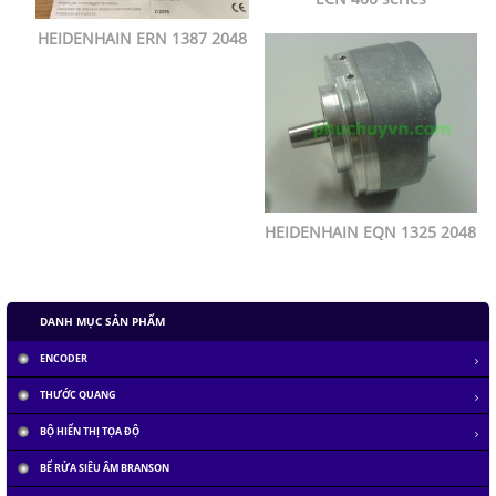
HEIDENHAIN ERN 1387 2048
HEIDENHAIN EQN 1325 2048
DANH MỤC SẢN PHẨM
ENCODER
THƯỚC QUANG
BỘ HIỂN THỊ TỌA ĐỘ
BỂ RỬA SIÊU ÂM BRANSON