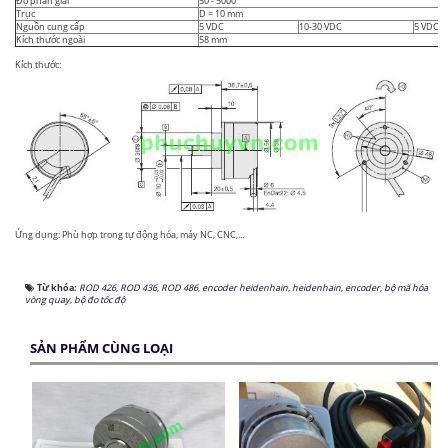
Độ phân giải
50 - 5000
Trục
D = 10 mm
Nguồn cung cấp
5 VDC
10-30 VDC
5 VDC
Kích thước ngoài
58 mm
Kích thước:
Ứng dụng: Phù hợp trong tự động hóa, máy NC, CNC,...
Từ khóa:
ROD 426
,
ROD 436
,
ROD 486
,
encoder heidenhain
,
heidenhain
,
encoder
,
bộ mã hóa
vòng quay
,
bộ đo tốc độ
SẢN PHẨM CÙNG LOẠI