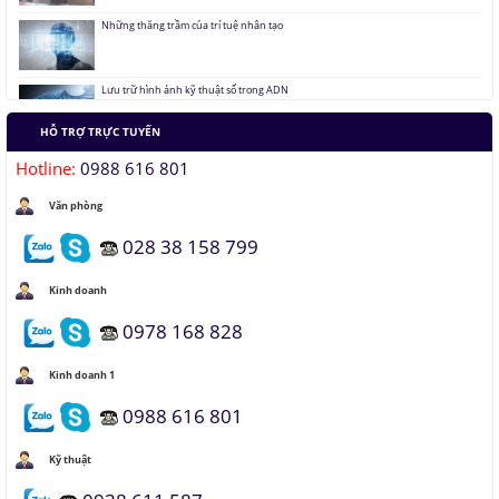
Lưu trữ hình ảnh kỹ thuật số trong ADN
Tàu siêu tốc chạy liên thành phố tốc độ 1.000 km/h
HỖ TRỢ TRỰC TUYẾN
Hotline:
0988 616 801
Đại học Lạc Hồng vô địch cuộc thi Robocon 2019
Văn phòng
Pin Mặt Trời có khả năng tái tạo ánh sáng
028 38 158 799
Đảo ngược quá trình quang hợp để tạo nhiên liệu
Kinh doanh
0978 168 828
Hầm đỗ xe tự động dưới lòng đất của Nhật
Kinh doanh 1
0988 616 801
Áo chống đạn xuyên giáp bằng bọt kim loại
Kỹ thuật