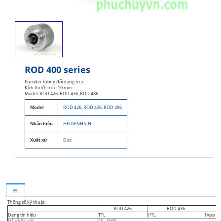
ROD 400 series
Encoder tương đối dạng trục
Kích thước trục: 10 mm
Model: ROD 426, ROD 436, ROD 486
Model
ROD 426, ROD 436, ROD 486
Nhãn hiệu
HEIDENHAIN
Xuất xứ
Đức
Thông số kỹ thuật:
ROD 426
ROD 436
Dạng tín hiệu
TTL
HTL
1Vpp