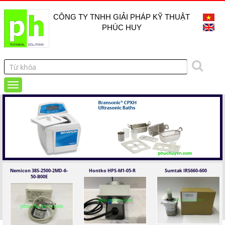
CÔNG TY TNHH GIẢI PHÁP KỸ THUẬT
PHÚC HUY
Nemicon 38S-2500-2MD-6-
Hontko HPS-M1-05-R
Sumtak IRS660-600
50-B00E